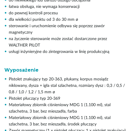
do niewielkiego lub bardzo dużego obciążenia
łatwa obsługa, nie wymaga konserwacji
do pewnej kontroli procesu
dla wielkości punktu od 3 do 30 mm ø
sterowanie i uruchomienie odbywa się poprzez zawór
magnetyczny
na życzenie sterowanie może zostać dostarczone przez
WALTHER PILOT
usługi inżynieryjne do zintegrowania w linię produkcyjną
Wyposażenie
Pistolet znakujący typ 20-363, płukany, korpus mosiądz
niklowany, dysza + igła stal szlachetna, rozmiary dysz : 0,3 / 0,5 /
0,8 / 1,0 / 1,2 / 1,5 mm ø
Pistolet płuczący typ 20-369
Materiałowy zbiornik ciśnieniowy MDG 1 (1.100 ml), stal
szlachetna, 3 bar, bez mieszadła, farba
Materiałowy zbiornik ciśnieniowy MDG 1 (1.100 ml), stal
szlachetna, 3 bar, bez mieszadła, środek płuczący
Zawór magnetyczny (1 x pistolet płuczący, 1 x pistolet znakujący)